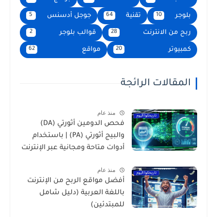
بلوجر
تقنية
جوجل أدسنس
5
64
10
ربح من الانترنت
قوالب بلوجر
2
28
كمبيوتر
مواقع
62
20
المقالات الرائجة
منذ عام
فحص الدومين أثورتي (DA)
والبيج أثورتي (PA) | باستخدام
أدوات متاحة ومجانية عبر الإنترنت
منذ عام
أفضل مواقع الربح من الإنترنت
باللغة العربية (دليل شامل
للمبتدئين)