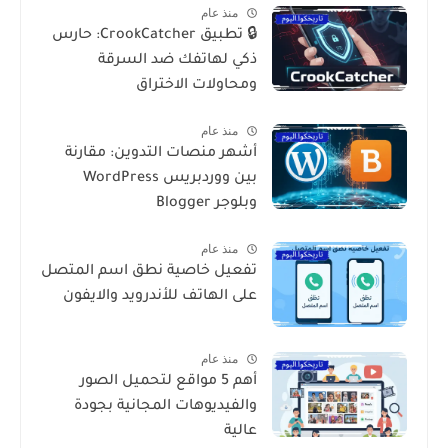
منذ عام
🔒 تطبيق CrookCatcher: حارس
ذكي لهاتفك ضد السرقة
ومحاولات الاختراق
منذ عام
أشهر منصات التدوين: مقارنة
بين ووردبريس WordPress
وبلوجر Blogger
منذ عام
تفعيل خاصية نطق اسم المتصل
على الهاتف للأندرويد والايفون
منذ عام
أهم 5 مواقع لتحميل الصور
والفيديوهات المجانية بجودة
عالية