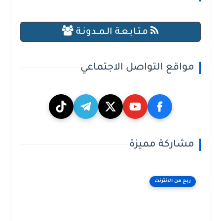
مـتـابـعـة الـمــدونـة
مواقع التواصل الاجتماعي
مشاركة مميزة
ربح من الانترنت