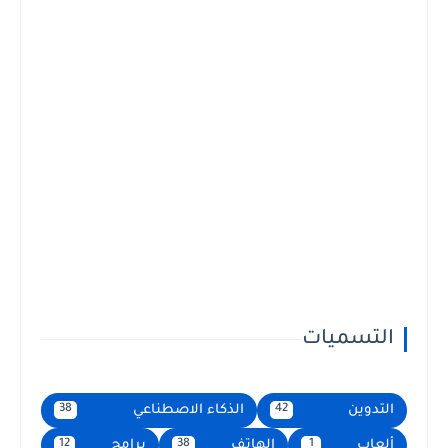
التسميات
التدوين
الذكاء الاصطناعي
38
42
ألعاب
الهاتف
برامج
12
38
1