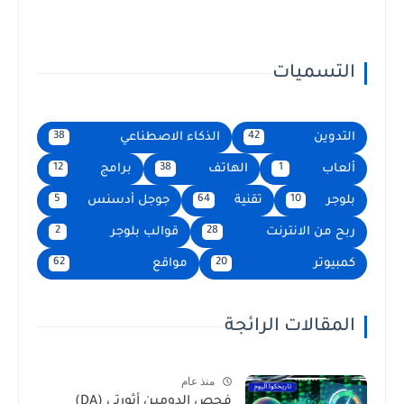
التسميات
التدوين
الذكاء الاصطناعي
38
42
ألعاب
الهاتف
برامج
12
38
1
بلوجر
تقنية
جوجل أدسنس
5
64
10
ربح من الانترنت
قوالب بلوجر
2
28
كمبيوتر
مواقع
62
20
المقالات الرائجة
منذ عام
فحص الدومين أثورتي (DA)