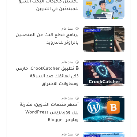
تحسين محركات البحث السيو
للمبتدئين في التدوين
منذ عام
برنامج قطع النت عن المتصلين
بالراوتر للاندرويد
منذ عام
🔒 تطبيق CrookCatcher: حارس
ذكي لهاتفك ضد السرقة
ومحاولات الاختراق
منذ عام
أشهر منصات التدوين: مقارنة
بين ووردبريس WordPress
وبلوجر Blogger
منذ عام