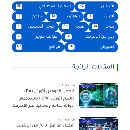
التدوين
الذكاء الاصطناعي
38
42
ألعاب
الهاتف
برامج
12
38
1
بلوجر
تقنية
جوجل أدسنس
5
64
10
ربح من الانترنت
قوالب بلوجر
2
28
كمبيوتر
مواقع
62
20
المقالات الرائجة
منذ عام
فحص الدومين أثورتي (DA)
والبيج أثورتي (PA) | باستخدام
أدوات متاحة ومجانية عبر الإنترنت
منذ عام
أفضل مواقع الربح من الإنترنت