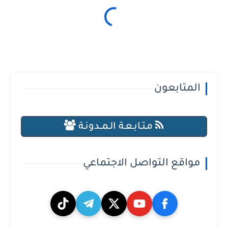
المتابعون
مـتـابـعـة الـمــدونـة
مواقع التواصل الاجتماعي