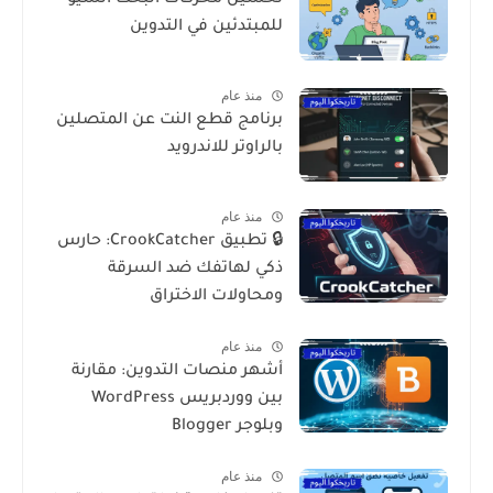
للمبتدئين في التدوين
منذ عام
برنامج قطع النت عن المتصلين
بالراوتر للاندرويد
منذ عام
🔒 تطبيق CrookCatcher: حارس
ذكي لهاتفك ضد السرقة
ومحاولات الاختراق
منذ عام
أشهر منصات التدوين: مقارنة
بين ووردبريس WordPress
وبلوجر Blogger
منذ عام