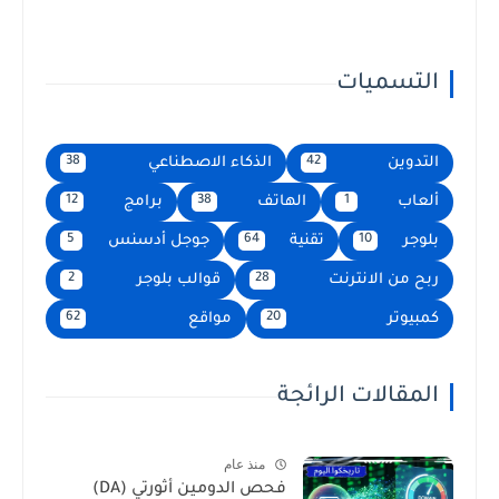
التسميات
التدوين
الذكاء الاصطناعي
38
42
ألعاب
الهاتف
برامج
12
38
1
بلوجر
تقنية
جوجل أدسنس
5
64
10
ربح من الانترنت
قوالب بلوجر
2
28
كمبيوتر
مواقع
62
20
المقالات الرائجة
منذ عام
فحص الدومين أثورتي (DA)