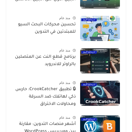
منذ عام
تحسين محركات البحث السيو
للمبتدئين في التدوين
منذ عام
برنامج قطع النت عن المتصلين
بالراوتر للاندرويد
منذ عام
🔒 تطبيق CrookCatcher: حارس
ذكي لهاتفك ضد السرقة
ومحاولات الاختراق
منذ عام
أشهر منصات التدوين: مقارنة
بين ووردبريس WordPress