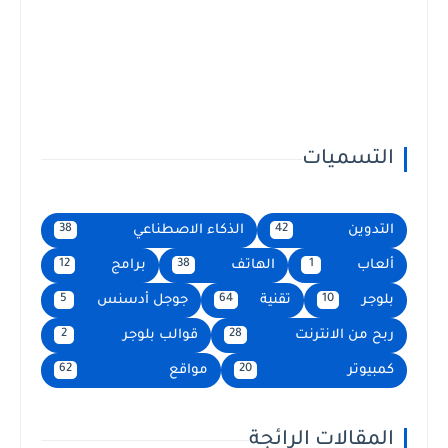
التسميات
التدوين
الذكاء الاصطناعي
38
42
ألعاب
الهاتف
برامج
12
38
1
بلوجر
تقنية
جوجل أدسنس
5
64
10
ربح من الانترنت
قوالب بلوجر
2
28
كمبيوتر
مواقع
62
20
المقالات الرائجة