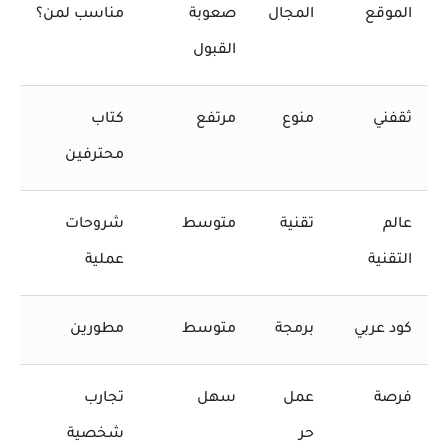
الموقع
المجال
صعوبة
مناسب لمن؟
القبول
ثقفني
منوع
مرتفع
كتاب
محترفين
عالم
تقنية
متوسط
شروحات
التقنية
عملية
كود عربي
برمجة
متوسط
مطورين
فرصة
عمل
سهل
تجارب
حر
شخصية