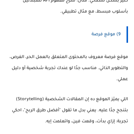
كتير بشكل سطحي. مثال: شرح مفهوم API للمبتدئين
بأسلوب مبسط، مع مثال تطبيقي.
9) موقع فرصة
موقع فرصة معروف بالمحتوى المتعلق بالعمل الحر، الفرص،
والتطوير الذاتي. مناسب جدًا لو عندك تجربة شخصية أو دليل
عملي.
اللي يميّز الموقع ده إن المقالات الشخصية (Storytelling)
بتنجح جدًا عليه. يعني بدل ما تقول "أفضل طرق الربح"، احكي
تجربة: إزاي بدأت، وقعت فين، واتعلمت إيه.