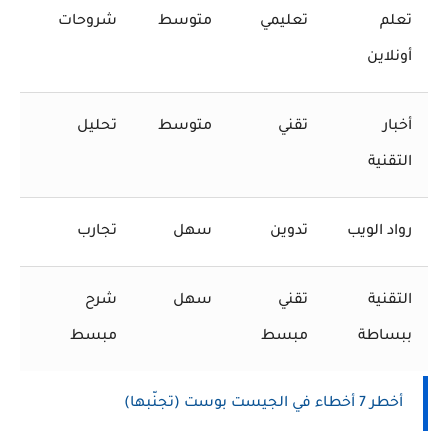
تعلم
تعليمي
متوسط
شروحات
أونلاين
أخبار
تقني
متوسط
تحليل
التقنية
رواد الويب
تدوين
سهل
تجارب
التقنية
تقني
سهل
شرح
ببساطة
مبسط
مبسط
أخطر 7 أخطاء في الجيست بوست (تجنّبها)