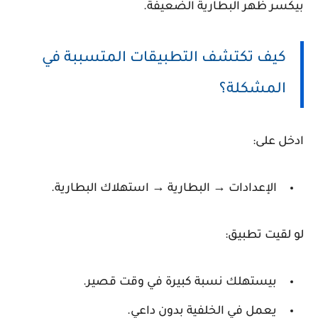
بيكسر ظهر البطارية الضعيفة.
كيف تكتشف التطبيقات المتسببة في
المشكلة؟
ادخل على:
الإعدادات → البطارية → استهلاك البطارية.
لو لقيت تطبيق:
بيستهلك نسبة كبيرة في وقت قصير.
يعمل في الخلفية بدون داعي.