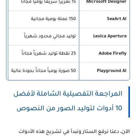
Microsoft Designer
15 تعزيزاً سريعاً يومياً مجاناً
خارق
SeaArt AI
150 عملة يومية مجانية
فائ
Lexica Aperture
توليد مجاني محدود شهرياً
فني
Adobe Firefly
25 نقطة توليد شهرياً مجاناً
تجا
Playground AI
50 صورة يومياً مجاناً بجودة عالية
ممت
المراجعة التفصيلية الشاملة لأفضل
10 أدوات لتوليد الصور من النصوص
الآن، دعنا نرفع الستار ونبدأ في تشريح هذه الأدوات