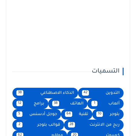
التسميات
التدوين
الذكاء الاصطناعي
38
42
ألعاب
الهاتف
برامج
12
38
1
بلوجر
تقنية
جوجل أدسنس
5
64
10
ربح من الانترنت
قوالب بلوجر
2
28
كمبيوتر
مواقع
62
20