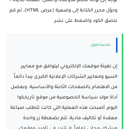
توجه إلى لوحة تحكم مدونتك، وأنشئ "صفحة جديدة"،
وحوّل محرر الكتابة إلى وضعية (عرض HTML)، ثم قم
بلصق الكود واضغط على نشر.
خلاصة القول
إن تهيئة موقعك الإلكتروني ليتوافق مع معايير
السيو ومعايير الشركات الإعلانية الكبرى يبدأ دائماً
من الاهتمام بالصفحات الثابتة والأساسية. وبفضل
أداة
مولد سياسة الخصوصية من موقع تاريخكوا
اليوم
، أصبحت هذه العملية التي كانت تتطلب صياغة
معقدة أو تكاليف مادية، تتم بضغطة زر واحدة
وبشكل مجاني تماماً. لا تتردد في تأمين موقعك