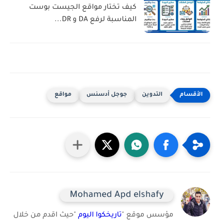
كيف تختار مواقع الجيست بوست
المناسبة لرفع DA و DR...
التدوين
جوجل أدسنس
مواقع
Mohamed Apd elshafy
مؤسس موقع "
تاريخكوا اليوم
"حيث اقدم من خلال