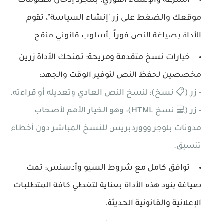
السرعة والإنشاء الفوري:
بمجرد إدخال معلومات
موقعك والضغط على زر "إنشاء السياسة"، تقوم
الأداة بصياغة النص فوراً بأسلوب قانوني منقح.
خيارات نسخ متقدمة ومريحة:
تمنحك الأداة زرين
مخصصين لحفظ النص لتوفير الوقت والجهد:
- زر (📋 نسخ): لنسخ النص العادي وتعديله أو قراءته.
- زر (💻 نسخ HTML): وهو الخيار الأهم لأصحاب
مدونات بلوجر وووردبريس للنسخ المباشر دون أخطاء
تنسيق.
توافق كامل مع شروط السيو وأدسنس:
تمت
صياغة بنود هذه الأداة بعناية لتغطي كافة المتطلبات
الإعلانية والقانونية الحديثة.