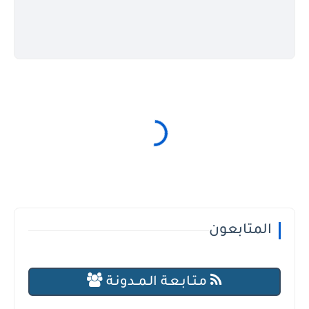
المتابعون
مـتـابـعـة الـمــدونـة