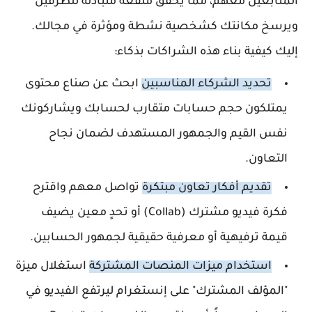
المتابعين معهم، مما يحقق منفعة متبادلة للطرفين
ويرسخ مكانتك كشخصية نشطة ومؤثرة في مجالك.
إليك كيفية بناء هذه الشراكات بذكاء:
تحديد الشركاء المناسبين
ابحث عن صناع محتوى
يمتلكون حجم حسابات متقارب لحسابك ويشاركونك
نفس القيم والجمهور المستهدف لضمان نجاح
التعاون.
تقديم أفكار تعاون مبتكرة
تواصل معهم واقترح
فكرة فيديو مشترك (Collab) أو تحدٍ معين يضيف
قيمة ترفيهية أو معرفية حقيقية لجمهور الحسابين.
استخدام ميزات المنصات المشتركة
استغلال ميزة
"المؤلف المشترك" على إنستغرام ليرتفع الفيديو في