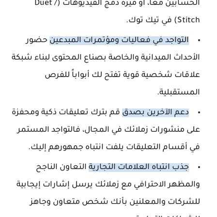
الحسابين معاً، أو ميزة دمج الفيديوهات (Duet /
Stitch) في تيك توك.
التواجد في فعاليات ومؤتمرات المبدعين
حضور
الأحداث الميدانية والخاصة بصناع المحتوى لبناء شبكة
علاقات شخصية قوية تفتح لك أبواباً للفرص
المستقبلية.
دعم الآخرين بصدق
قم بترك تعليقات ذكية ومحفزة
على منشورات زملائك في المجال، فالتواجد المستمر
في أقسام التعليقات يلفت انتباه جمهورهم إليك.
جذب انتباه العلامات التجارية
التعاون الناجح
والمظهر الاحترافي مع زملائك يرسل إشارات إيجابية
للشركات والمعلنين بأنك شخص متعاون وجاهز